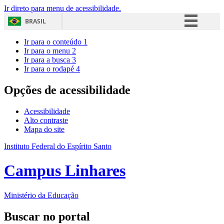
Ir direto para menu de acessibilidade.
BRASIL
Simplifique!
Ir para o conteúdo
1
Ir para o menu
2
Comunica BR
Ir para a busca
3
Ir para o rodapé
4
Participe
Acesso à informação
Opções de acessibilidade
Legislação
Acessibilidade
Canais
Alto contraste
Mapa do site
Instituto Federal do Espírito Santo
Campus Linhares
Ministério da Educação
Buscar no portal