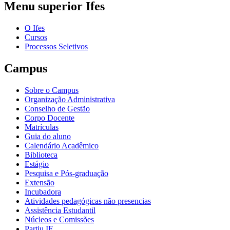
Menu superior Ifes
O Ifes
Cursos
Processos Seletivos
Campus
Sobre o Campus
Organização Administrativa
Conselho de Gestão
Corpo Docente
Matrículas
Guia do aluno
Calendário Acadêmico
Biblioteca
Estágio
Pesquisa e Pós-graduação
Extensão
Incubadora
Atividades pedagógicas não presencias
Assistência Estudantil
Núcleos e Comissões
Partiu IF