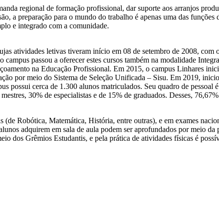
anda regional de formação profissional, dar suporte aos arranjos produt
nsão, a preparação para o mundo do trabalho é apenas uma das funções d
amplo e integrado com a comunidade.
ujas atividades letivas tiveram início em 08 de setembro de 2008, co
 o campus passou a oferecer estes cursos também na modalidade Integra
eiçoamento na Educação Profissional. Em 2015, o campus Linhares ini
ação por meio do Sistema de Seleção Unificada – Sisu. Em 2019, inic
 possui cerca de 1.300 alunos matriculados. Seu quadro de pessoal é 
3% mestres, 30% de especialistas e de 15% de graduados. Desses, 76,6
 (de Robótica, Matemática, História, entre outras), e em exames naci
s alunos adquirem em sala de aula podem ser aprofundados por meio da 
eio dos Grêmios Estudantis, e pela prática de atividades físicas é possí