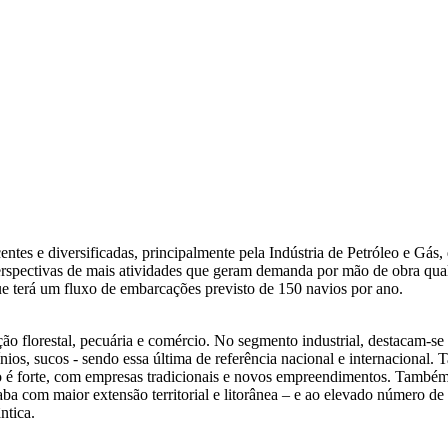
entes e diversificadas, principalmente pela Indústria de Petróleo e Gá
ectivas de mais atividades que geram demanda por mão de obra qualifi
e terá um fluxo de embarcações previsto de 150 navios por ano.
o florestal, pecuária e comércio. No segmento industrial, destacam-s
icínios, sucos - sendo essa última de referência nacional e internaciona
io é forte, com empresas tradicionais e novos empreendimentos. Também
ba com maior extensão territorial e litorânea – e ao elevado número de
ntica.