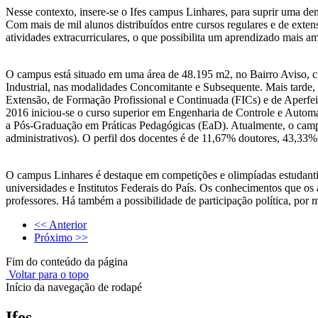
Nesse contexto, insere-se o Ifes campus Linhares, para suprir uma dem
Com mais de mil alunos distribuídos entre cursos regulares e de exte
atividades extracurriculares, o que possibilita um aprendizado mais 
O campus está situado em uma área de 48.195 m2, no Bairro Aviso, c
Industrial, nas modalidades Concomitante e Subsequente. Mais tarde,
Extensão, de Formação Profissional e Continuada (FICs) e de Aperf
2016 iniciou-se o curso superior em Engenharia de Controle e Autom
a Pós-Graduação em Práticas Pedagógicas (EaD). Atualmente, o campus
administrativos). O perfil dos docentes é de 11,67% doutores, 43,3
O campus Linhares é destaque em competições e olimpíadas estudantis
universidades e Institutos Federais do País. Os conhecimentos que o
professores. Há também a possibilidade de participação política, por m
<< Anterior
Próximo >>
Fim do conteúdo da página
Voltar para o topo
Início da navegação de rodapé
Ifes