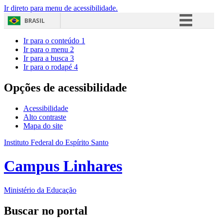
Ir direto para menu de acessibilidade.
BRASIL
Simplifique!
Ir para o conteúdo
1
Ir para o menu
2
Comunica BR
Ir para a busca
3
Ir para o rodapé
4
Participe
Acesso à informação
Opções de acessibilidade
Legislação
Acessibilidade
Canais
Alto contraste
Mapa do site
Instituto Federal do Espírito Santo
Campus Linhares
Ministério da Educação
Buscar no portal