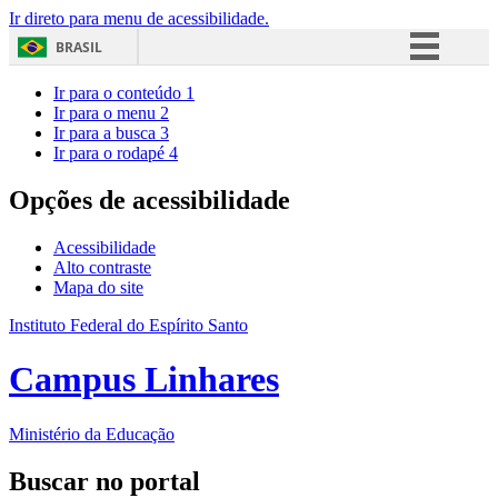
Ir direto para menu de acessibilidade.
BRASIL
Simplifique!
Ir para o conteúdo
1
Ir para o menu
2
Comunica BR
Ir para a busca
3
Ir para o rodapé
4
Participe
Acesso à informação
Opções de acessibilidade
Legislação
Acessibilidade
Canais
Alto contraste
Mapa do site
Instituto Federal do Espírito Santo
Campus Linhares
Ministério da Educação
Buscar no portal