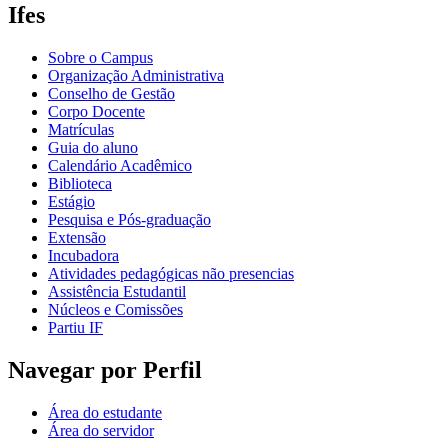
Ifes
Sobre o Campus
Organização Administrativa
Conselho de Gestão
Corpo Docente
Matrículas
Guia do aluno
Calendário Acadêmico
Biblioteca
Estágio
Pesquisa e Pós-graduação
Extensão
Incubadora
Atividades pedagógicas não presencias
Assistência Estudantil
Núcleos e Comissões
Partiu IF
Navegar por Perfil
Área do estudante
Área do servidor