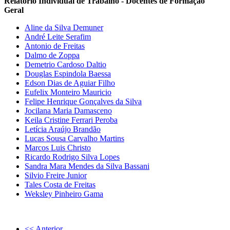
Relatório Individual de Trabalho - Docentes de Formação
Geral
Aline da Silva Demuner
André Leite Serafim
Antonio de Freitas
Dalmo de Zoppa
Demetrio Cardoso Daltio
Douglas Espindola Baessa
Edson Dias de Aguiar Filho
Eufelix Monteiro Mauricio
Felipe Henrique Gonçalves da Silva
Jocilana Maria Damasceno
Keila Cristine Ferrari Peroba
Letícia Araújo Brandão
Lucas Sousa Carvalho Martins
Marcos Luis Christo
Ricardo Rodrigo Silva Lopes
Sandra Mara Mendes da Silva Bassani
Silvio Freire Junior
Tales Costa de Freitas
Weksley Pinheiro Gama
<< Anterior