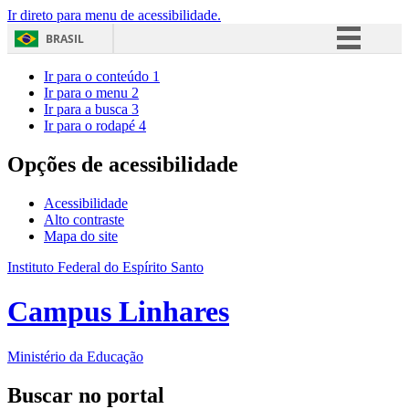
Ir direto para menu de acessibilidade.
BRASIL
Simplifique!
Ir para o conteúdo
1
Ir para o menu
2
Comunica BR
Ir para a busca
3
Ir para o rodapé
4
Participe
Acesso à informação
Opções de acessibilidade
Legislação
Acessibilidade
Canais
Alto contraste
Mapa do site
Instituto Federal do Espírito Santo
Campus Linhares
Ministério da Educação
Buscar no portal