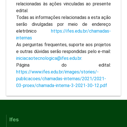
relacionadas às ações vinculadas ao presente
edital.
Todas as informações relacionadas a esta ação
serão divulgadas por meio de endereço
eletrônico
https://ifes.edu.br/chamadas-
internas
As perguntas frequentes, suporte aos projetos
e outras dúvidas serão respondidas pelo e-mail:
iniciacaotecnologica@ifes.edu.br.
Página do edital:
https://www.ifes.edu.br/images/stories/-
publicacoes/chamadas-internas/2021/2021-
03-proex/chamada-interna-3-2021-30-12.pdf
Ifes