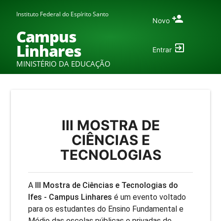
Instituto Federal do Espírito Santo
Novo
Campus
Linhares
Entrar
MINISTÉRIO DA EDUCAÇÃO
III MOSTRA DE
CIÊNCIAS E
TECNOLOGIAS
A
III Mostra de Ciências e Tecnologias do
Ifes - Campus Linhares
é um evento voltado
para os estudantes do Ensino Fundamental e
Médio das escolas públicas e privadas de