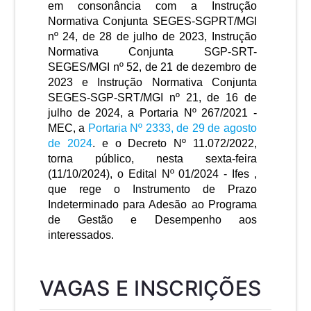
em consonância com
a Instrução
Normativa Conjunta SEGES-SGPRT/MGI
nº 24, de 28 de julho de 2023, Instrução
Normativa Conjunta SGP-SRT-
SEGES/MGI nº 52, de 21 de dezembro de
2023 e Instrução Normativa Conjunta
SEGES-SGP-SRT/MGI nº 21, de 16 de
julho de 2024,
a Portaria Nº 267/2021 -
MEC
, a
Portaria Nº 2333, de 29 de agosto
de 2024
. e
o
Decreto Nº 11.072/2022,
torna público, nesta
sexta-feira
(11/10/2024
), o Edital Nº
01
/202
4
- Ifes ,
que rege o Instrumento de Prazo
Indeterminado para Adesão ao Programa
de Gestão e Desempenho aos
interessados.
VAGAS E INSCRIÇÕES