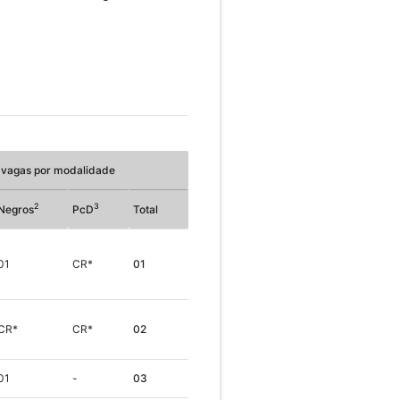
vagas por modalidade
2
3
Negros
PcD
Total
01
CR*
01
CR*
CR*
02
01
-
03