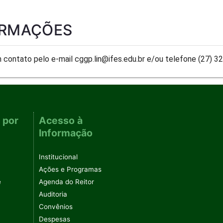
ORMAÇÕES
 contato pelo e-mail cggp.lin@ifes.edu.br e/ou telefone (27) 3
 por
Acesso à
Informação
Institucional
Ações e Programas
e
Agenda do Reitor
Auditoria
Convênios
Despesas