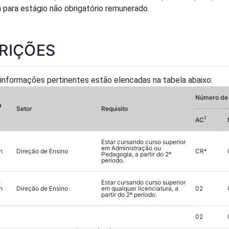
 para estágio não obrigatório remunerado.
CRIÇÕES
 informações pertinentes estão elencadas na tabela abaixo:
Número de 
a
Setor
Requisito
1
AC
Estar cursando curso superior
em Administração ou
h
Direção de Ensino
CR*
Pedagogia, a partir do 2º
período.
h
Estar cursando curso superior
h
Direção de Ensino
em qualquer licenciatura, a
02
partir do 2º período.
02