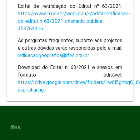
Edital de retificação do Edital nº 63/2021:
https://www.in.gov.br/web/dou/-/editalretificacao-
do-edital-n-63/2021-chamada-publica-
353762316
.
As perguntas frequentes, suporte aos projetos
e outras dúvidas serão respondidas pelo e-mail:
indicacaogeografica@ifes.edu.br
.
Download do Edital n. 63/2021 e anexos em
formato editável:
https://drive.google.com/drive/folders/1w6l5gYbqC_
usp=sharing
Ifes