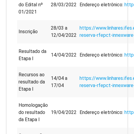
do Edital nº
28/03/2022
Endereço eletrônico:
http
01/2021
28/03 a
https://www.linhares.ifes
Inscrição
12/04/2022
reserva-rfepct-innexwar
Resultado da
14/04/2022
Endereço eletrônico:
http
Etapa I
Recursos ao
14/04 a
https://www.linhares.ifes
resultado da
17/04
reserva-rfepct-innexwar
Etapa I
Homologação
do resultado
19/04/2022
Endereço eletrônico:
http
da Etapa I