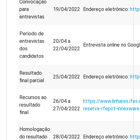
Convocação
para
19/04/2022
Endereço eletrônico:
http
entrevistas
Período de
entrevistas
20/04 a
Entrevista online no Goo
dos
22/04/2022
candidatos
Resultado
25/04/2022
Endereço eletrônico:
http
final parcial
Recursos ao
26/04 a
https://www.linhares.ifes
resultado
27/04/2022
reserva-rfepct-innexwar
final
Homologação
do resultado
28/04/2022
Endereço eletrônico:
http