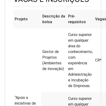
Descrição da
Pré-
Projeto
Vaga
bolsa
requisitos
Curso superior
em qualquer
área do
Gestor de
conhecimento,
Projetos
com
CR*
(Ambientes
experiência
de Inovação)
em
Administração
e Incubação
de Empresas.
“Apoio a
Curso superior
iniciativas de
em qualquer