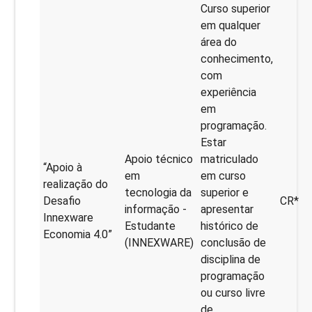
Curso superior
em qualquer
área do
conhecimento,
com
experiência
em
programação.
Estar
Apoio técnico
matriculado
“Apoio à
em
em curso
realização do
tecnologia da
superior e
Desafio
CR*
informação -
apresentar
Innexware
Estudante
histórico de
Economia 4.0”
(INNEXWARE)
conclusão de
disciplina de
programação
ou curso livre
de