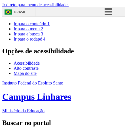
Ir direto para menu de acessibilidade.
BRASIL
Simplifique!
Ir para o conteúdo
1
Ir para o menu
2
Comunica BR
Ir para a busca
3
Ir para o rodapé
4
Participe
Acesso à informação
Opções de acessibilidade
Legislação
Acessibilidade
Canais
Alto contraste
Mapa do site
Instituto Federal do Espírito Santo
Campus Linhares
Ministério da Educação
Buscar no portal