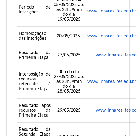
De 00h do dia
05/05/2025
até
Período de
as 23h59min
www.linhares.ifes.edu.b
inscrições
do dia
19/05/2025
Homologação
20/05/2025
www.linhares.ifes.edu.b
das inscrições
Resultado da
27/05/2025
www.linhares.ifes.e
Primeira Etapa
00h do dia
Interposição de
27/05/2025
até
recursos
as 23h59min
www.linhares.ifes.edu.b
referente à
do dia
Primeira Etapa
28/05/2025
Resultado após
recursos da
29/05/2025
www.linhares.ifes.e
Primeira Etapa
Resultado da
Segunda Etapa