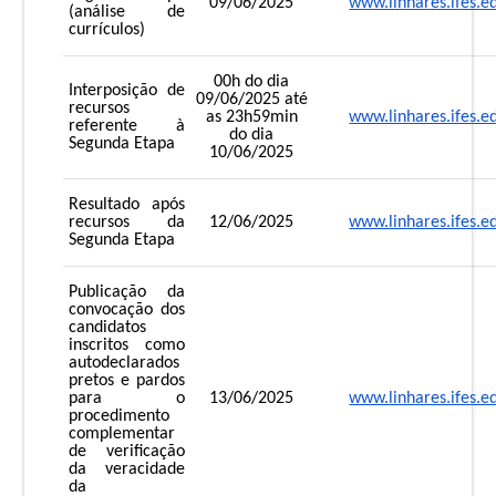
09/06/2025
www.linhares.ifes.e
(análise de
currículos)
00h do dia
Interposição de
09/06/2025 até
recursos
as 23h59min
www.linhares.ifes.e
referente à
do dia
Segunda Etapa
10/06/2025
Resultado após
recursos da
12/06/2025
www.linhares.ifes.e
Segunda Etapa
Publicação da
convocação dos
candidatos
inscritos como
autodeclarados
pretos e pardos
para o
13/06/2025
www.linhares.ifes.e
procedimento
complementar
de verificação
da veracidade
da