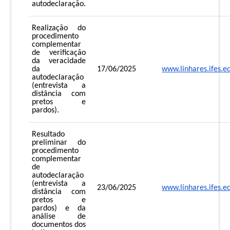
autodeclaração.
Realização do
procedimento
complementar
de verificação
da veracidade
da
17/06/2025
www.linhares.ifes.e
autodeclaração
(entrevista a
distância com
pretos e
pardos).
Resultado
preliminar do
procedimento
complementar
de
autodeclaração
(entrevista a
23/06/2025
www.linhares.ifes.e
distância com
pretos e
pardos) e da
análise de
documentos dos