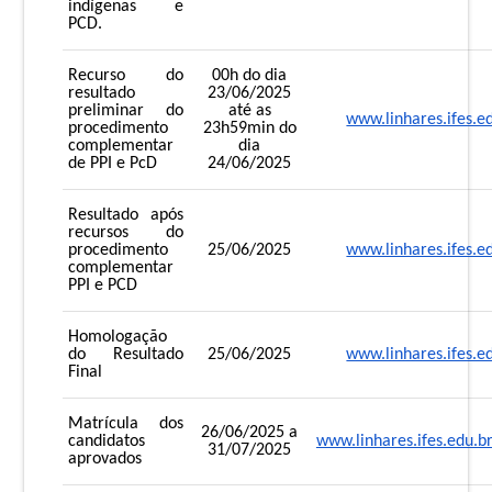
indígenas e
PCD.
Recurso do
00h do dia
resultado
23/06/2025
preliminar do
até as
www.linhares.ifes.e
procedimento
23h59min do
complementar
dia
de PPI e PcD
24/06/2025
Resultado após
recursos do
procedimento
25/06/2025
www.linhares.ifes.e
complementar
PPI e PCD
Homologação
do Resultado
25/06/2025
www.linhares.ifes.e
Final
Matrícula dos
26/06/2025 a
candidatos
www.linhares.ifes.edu.b
31/07/2025
aprovados