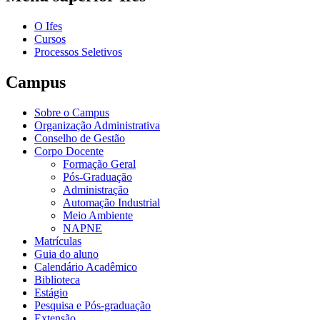
O Ifes
Cursos
Processos Seletivos
Campus
Sobre o Campus
Organização Administrativa
Conselho de Gestão
Corpo Docente
Formação Geral
Pós-Graduação
Administração
Automação Industrial
Meio Ambiente
NAPNE
Matrículas
Guia do aluno
Calendário Acadêmico
Biblioteca
Estágio
Pesquisa e Pós-graduação
Extensão