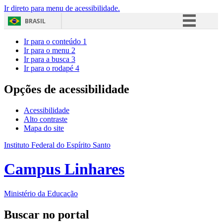
Ir direto para menu de acessibilidade.
BRASIL
Simplifique!
Ir para o conteúdo
1
Ir para o menu
2
Comunica BR
Ir para a busca
3
Ir para o rodapé
4
Participe
Acesso à informação
Opções de acessibilidade
Legislação
Acessibilidade
Canais
Alto contraste
Mapa do site
Instituto Federal do Espírito Santo
Campus Linhares
Ministério da Educação
Buscar no portal