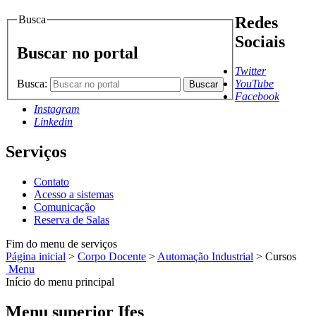
Busca
Redes
Sociais
Buscar no portal
Twitter
Busca:
YouTube
Buscar
Facebook
Instagram
Linkedin
Serviços
Contato
Acesso a sistemas
Comunicação
Reserva de Salas
Fim do menu de serviços
Página inicial
>
Corpo Docente
>
Automação Industrial
>
Cursos
Menu
Início do menu principal
Menu superior Ifes