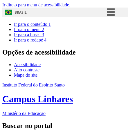
Ir direto para menu de acessibilidade.
BRASIL
Simplifique!
Ir para o conteúdo
1
Ir para o menu
2
Comunica BR
Ir para a busca
3
Ir para o rodapé
4
Participe
Acesso à informação
Opções de acessibilidade
Legislação
Acessibilidade
Canais
Alto contraste
Mapa do site
Instituto Federal do Espírito Santo
Campus Linhares
Ministério da Educação
Buscar no portal