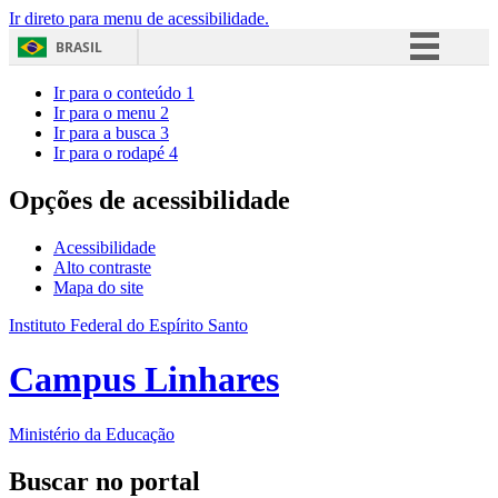
Ir direto para menu de acessibilidade.
BRASIL
Simplifique!
Ir para o conteúdo
1
Ir para o menu
2
Comunica BR
Ir para a busca
3
Ir para o rodapé
4
Participe
Acesso à informação
Opções de acessibilidade
Legislação
Acessibilidade
Canais
Alto contraste
Mapa do site
Instituto Federal do Espírito Santo
Campus Linhares
Ministério da Educação
Buscar no portal