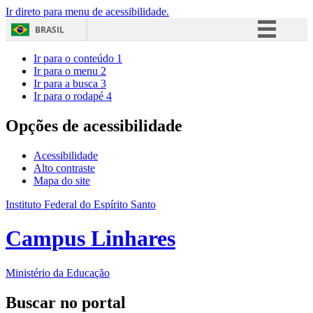
Ir direto para menu de acessibilidade.
BRASIL
Simplifique!
Ir para o conteúdo
1
Ir para o menu
2
Comunica BR
Ir para a busca
3
Ir para o rodapé
4
Participe
Acesso à informação
Opções de acessibilidade
Legislação
Acessibilidade
Canais
Alto contraste
Mapa do site
Instituto Federal do Espírito Santo
Campus Linhares
Ministério da Educação
Buscar no portal