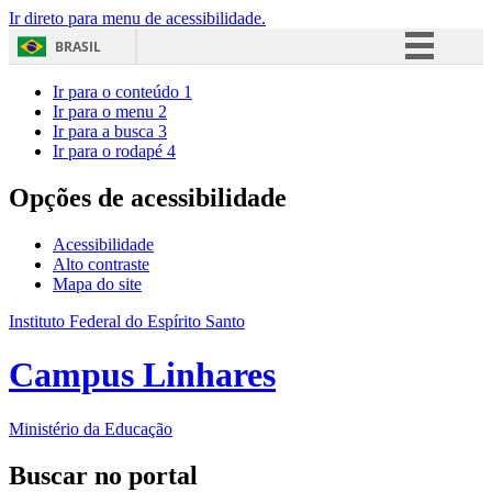
Ir direto para menu de acessibilidade.
BRASIL
Simplifique!
Ir para o conteúdo
1
Ir para o menu
2
Comunica BR
Ir para a busca
3
Ir para o rodapé
4
Participe
Acesso à informação
Opções de acessibilidade
Legislação
Acessibilidade
Canais
Alto contraste
Mapa do site
Instituto Federal do Espírito Santo
Campus Linhares
Ministério da Educação
Buscar no portal