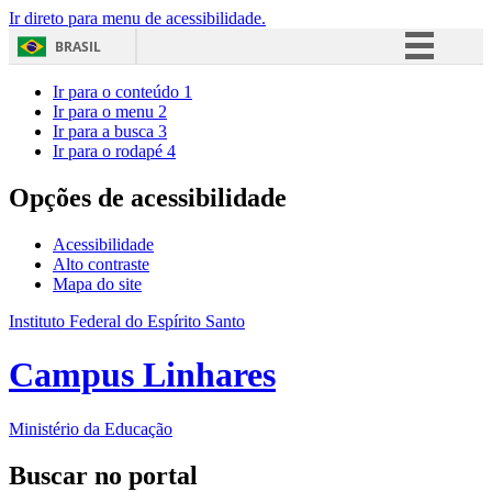
Ir direto para menu de acessibilidade.
BRASIL
Simplifique!
Ir para o conteúdo
1
Ir para o menu
2
Comunica BR
Ir para a busca
3
Ir para o rodapé
4
Participe
Acesso à informação
Opções de acessibilidade
Legislação
Acessibilidade
Canais
Alto contraste
Mapa do site
Instituto Federal do Espírito Santo
Campus Linhares
Ministério da Educação
Buscar no portal