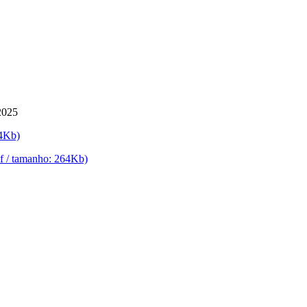
2025
64Kb)
df / tamanho: 264Kb)