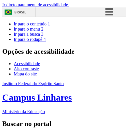
Ir direto para menu de acessibilidade.
BRASIL
Simplifique!
Ir para o conteúdo
1
Ir para o menu
2
Comunica BR
Ir para a busca
3
Ir para o rodapé
4
Participe
Acesso à informação
Opções de acessibilidade
Legislação
Acessibilidade
Canais
Alto contraste
Mapa do site
Instituto Federal do Espírito Santo
Campus Linhares
Ministério da Educação
Buscar no portal