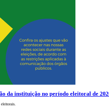
o da instituição no período eleitoral de 202
eleitorais.