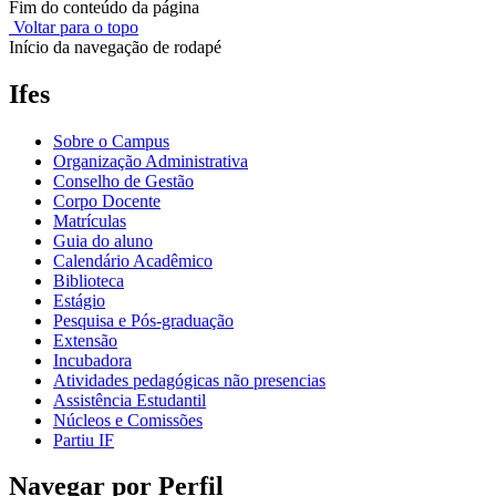
Fim do conteúdo da página
Voltar para o topo
Início da navegação de rodapé
Ifes
Sobre o Campus
Organização Administrativa
Conselho de Gestão
Corpo Docente
Matrículas
Guia do aluno
Calendário Acadêmico
Biblioteca
Estágio
Pesquisa e Pós-graduação
Extensão
Incubadora
Atividades pedagógicas não presencias
Assistência Estudantil
Núcleos e Comissões
Partiu IF
Navegar por Perfil