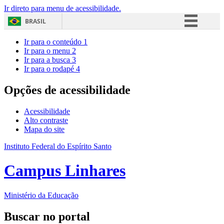
Ir direto para menu de acessibilidade.
BRASIL
Simplifique!
Ir para o conteúdo
1
Ir para o menu
2
Comunica BR
Ir para a busca
3
Ir para o rodapé
4
Participe
Acesso à informação
Opções de acessibilidade
Legislação
Acessibilidade
Canais
Alto contraste
Mapa do site
Instituto Federal do Espírito Santo
Campus Linhares
Ministério da Educação
Buscar no portal