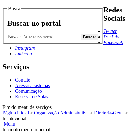
Busca
Redes
Sociais
Buscar no portal
Twitter
Busca:
YouTube
Buscar
Facebook
Instagram
Linkedin
Serviços
Contato
Acesso a sistemas
Comunicação
Reserva de Salas
Fim do menu de serviços
Página inicial
>
Organização Administrativa
>
Diretoria-Geral
>
Institucional
Menu
Início do menu principal