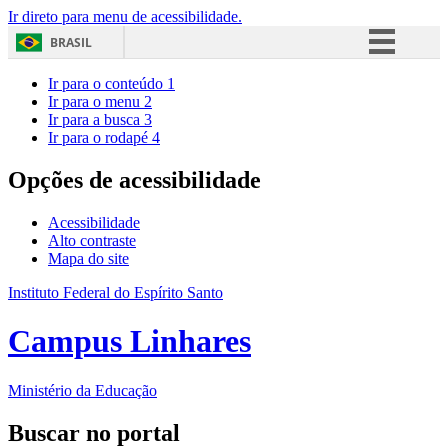
Ir direto para menu de acessibilidade.
BRASIL
Simplifique!
Ir para o conteúdo
1
Ir para o menu
2
Comunica BR
Ir para a busca
3
Ir para o rodapé
4
Participe
Acesso à informação
Opções de acessibilidade
Legislação
Acessibilidade
Canais
Alto contraste
Mapa do site
Instituto Federal do Espírito Santo
Campus Linhares
Ministério da Educação
Buscar no portal