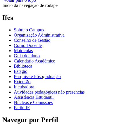
Voltar para o topo
Início da navegação de rodapé
Ifes
Sobre o Campus
Organização Administrativa
Conselho de Gestão
Corpo Docente
Matrículas
Guia do aluno
Calendário Acadêmico
Biblioteca
Estágio
Pesquisa e Pós-graduação
Extensão
Incubadora
Atividades pedagógicas não presencias
Assistência Estudantil
Núcleos e Comissões
Partiu IF
Navegar por Perfil