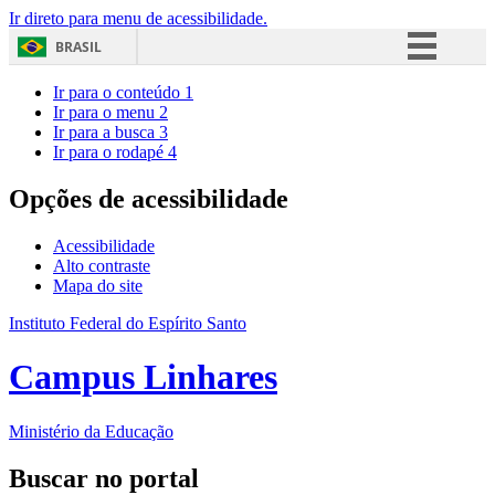
Ir direto para menu de acessibilidade.
BRASIL
Simplifique!
Ir para o conteúdo
1
Ir para o menu
2
Comunica BR
Ir para a busca
3
Ir para o rodapé
4
Participe
Acesso à informação
Opções de acessibilidade
Legislação
Acessibilidade
Canais
Alto contraste
Mapa do site
Instituto Federal do Espírito Santo
Campus Linhares
Ministério da Educação
Buscar no portal