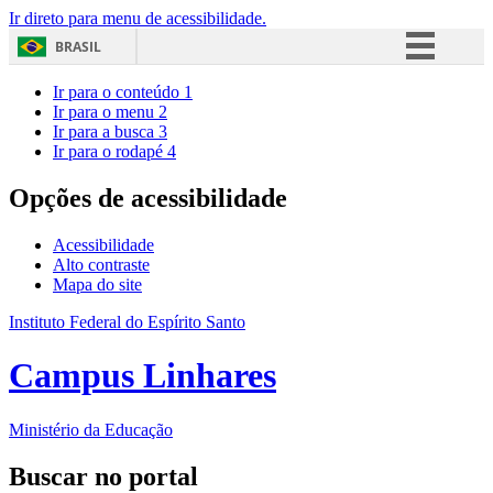
Ir direto para menu de acessibilidade.
BRASIL
Simplifique!
Ir para o conteúdo
1
Ir para o menu
2
Comunica BR
Ir para a busca
3
Ir para o rodapé
4
Participe
Acesso à informação
Opções de acessibilidade
Legislação
Acessibilidade
Canais
Alto contraste
Mapa do site
Instituto Federal do Espírito Santo
Campus Linhares
Ministério da Educação
Buscar no portal