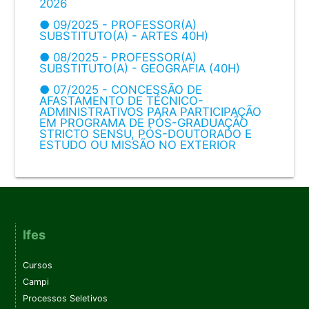
2026
● 09/2025 - PROFESSOR(A)
SUBSTITUTO(A) - ARTES 40H)
● 08/2025 - PROFESSOR(A)
SUBSTITUTO(A) - GEOGRAFIA (40H)
● 07/2025 - CONCESSÃO DE
AFASTAMENTO DE TÉCNICO-
ADMINISTRATIVOS PARA PARTICIPAÇÃO
EM PROGRAMA DE PÓS-GRADUAÇÃO
STRICTO SENSU, PÓS-DOUTORADO E
ESTUDO OU MISSÃO NO EXTERIOR
Ifes
Cursos
Campi
Processos Seletivos